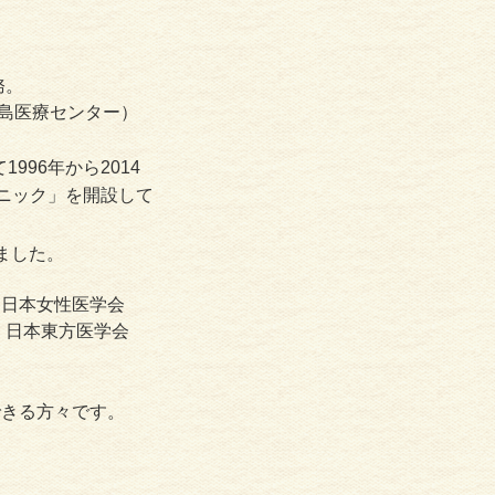
務。
児島医療センター）
96年から2014
ニック」を開設して
ました。
 日本女性医学会
本東方医学会
できる方々です。