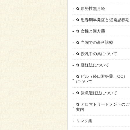
✿ 原発性無月経
✿ 思春期早発症と遅発思春期
✿ 女性と漢方薬
✿ 当院での産科診療
✿ 授乳中の薬について
✿ 避妊法について
✿ ピル（経口避妊薬、OC）
について
✿ 緊急避妊法について
✿ アロマトリートメントのご
案内
リンク集