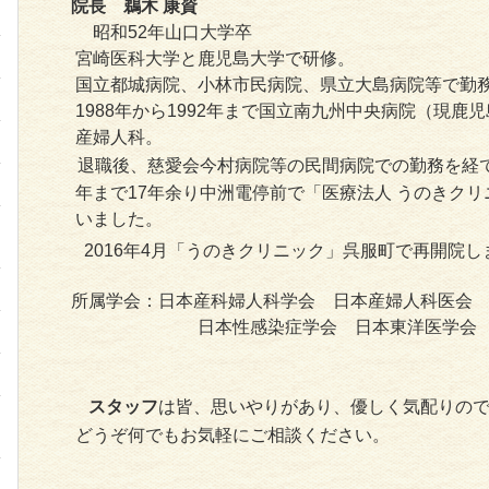
院長 鵜木 康資
昭和52年山口大学卒
宮崎医科大学と鹿児島大学で研修。
国立都城病院、小林市民病院、県立大島病院等で勤
1988年から1992年まで国立南九州中央病院（現鹿
産婦人科。
退職後、慈愛会今村病院等の民間病院での勤務を経て19
年まで17年余り中洲電停前で「医療法人 うのきクリ
いました。
2016年4月「うのきクリニック」呉服町で再開院し
所属学会：日本産科婦人科学会 日本産婦人科医会
日本性感染症学会 日本東洋医学会 日
スタッフ
は皆、思いやりがあり、優しく気配りの
どうぞ何でもお気軽にご相談ください。